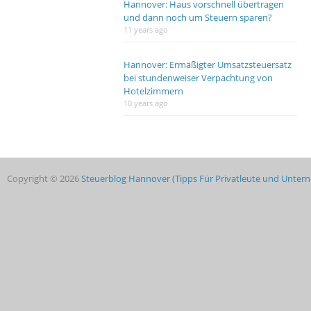
Hannover: Haus vorschnell übertragen
und dann noch um Steuern sparen?
11 years ago
Hannover: Ermäßigter Umsatzsteuersatz
bei stundenweiser Verpachtung von
Hotelzimmern
10 years ago
Copyright © 2026
Steuerblog Hannover (Tipps Für Privatleute und Unte